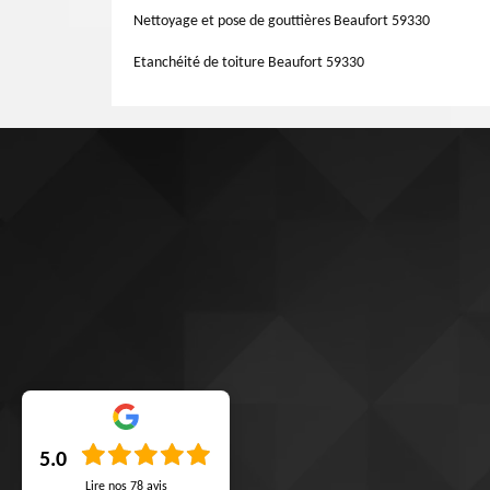
Nettoyage et pose de gouttières Beaufort 59330
Etanchéité de toiture Beaufort 59330
5.0
Lire nos
78
avis