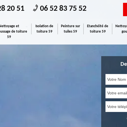
28 20 51
06 52 83 75 52
Nettoyage et
Isolation de
Peinture sur
Etanchéité de
Nettoya
ssage de toiture
toiture 59
tuiles 59
toiture 59
gou
59
De