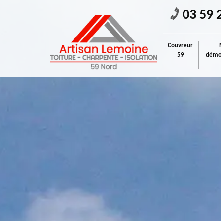
03 59 
Couvreur
59
démou