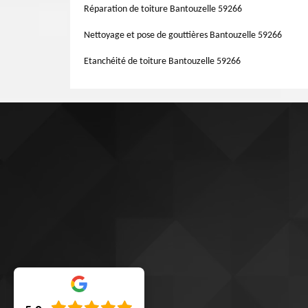
opérations est que Artisan Lemoine 59 procure un tarif au
Réparation de toiture Bantouzelle 59266
Nettoyage et pose de gouttières Bantouzelle 59266
Etanchéité de toiture Bantouzelle 59266