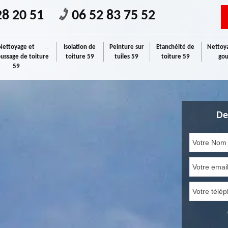
28 20 51
06 52 83 75 52
Nettoyage et
Isolation de
Peinture sur
Etanchéité de
Nettoya
ssage de toiture
toiture 59
tuiles 59
toiture 59
gou
59
De