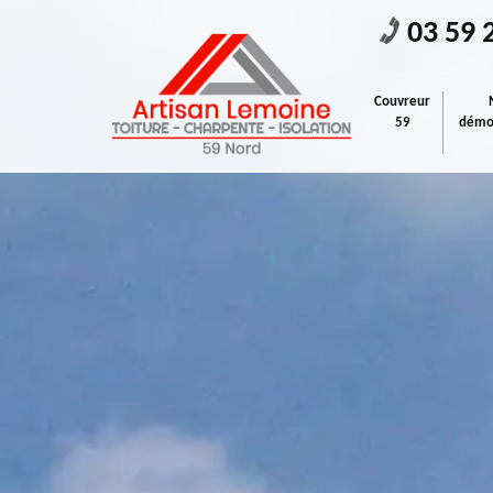
03 59 
Couvreur
59
démou