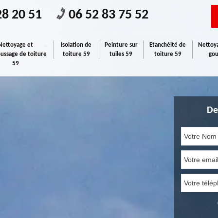
28 20 51
06 52 83 75 52
Nettoyage et
Isolation de
Peinture sur
Etanchéité de
Nettoya
ssage de toiture
toiture 59
tuiles 59
toiture 59
gou
59
De