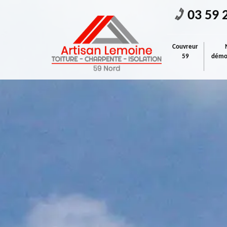
03 59 
Couvreur
59
démou