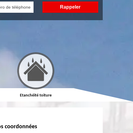
oiture
Réparation de toiture
Nettoyage demous
s coordonnées