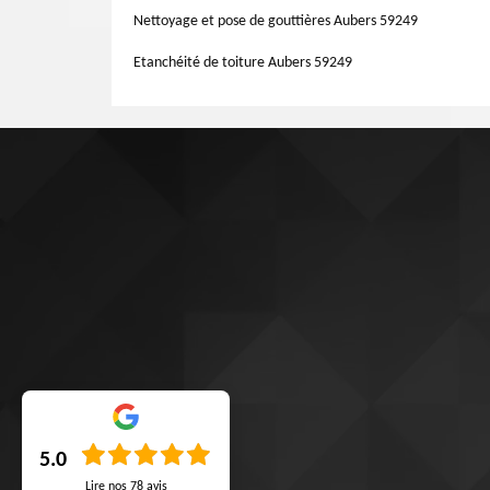
Nettoyage et pose de gouttières Aubers 59249
Etanchéité de toiture Aubers 59249
5.0
Lire nos
78
avis