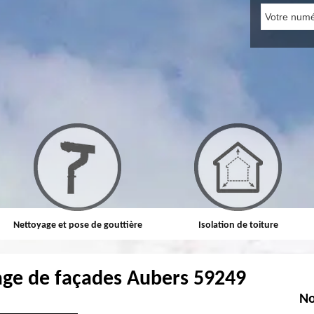
e gouttière
Isolation de toiture
Etanchéité t
age de façades Aubers 59249
No