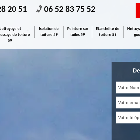
28 20 51
06 52 83 75 52
Nettoyage et
Isolation de
Peinture sur
Etanchéité de
Nettoya
ssage de toiture
toiture 59
tuiles 59
toiture 59
gou
59
De