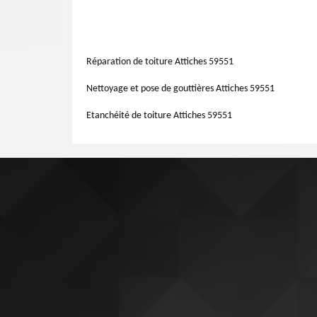
de la structure de toute maison et construction. Notre en
Le prix d’un ravalement de façade dépend de certains crit
qu’à nous exposer votre projet de ravalement pour qu’o
entreprendre. Que ce soit une rénovation, une mise en ét
façade.
différent. Ils changent selon l’étendue des travaux, leur 
opérations est que Artisan Lemoine 59 procure un tarif au
Réparation de toiture Attiches 59551
Nettoyage et pose de gouttières Attiches 59551
Etanchéité de toiture Attiches 59551