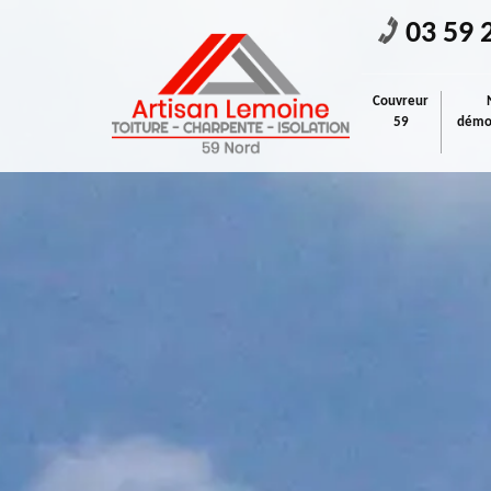
03 59 
Couvreur
59
démou