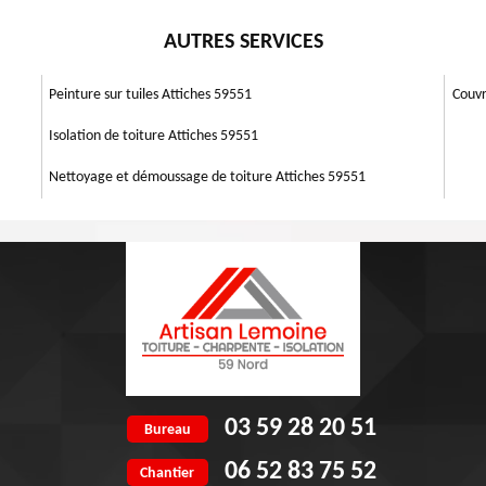
treprise Artisan Lemoine 59 ne veut que votre satisfaction. Vous n’avez
ères. Le coût à payer pour une intervention varie suivant les travaux à
n puisse l’étudier. Nous vous donnerons un devis pour rénover votre
AUTRES SERVICES
anchéité, une peinture ou un nettoyage de murs extérieurs, le prix est
difficulté et les matériels utilisés. Toutefois, le point commun de ces
 m² ou par heure établit par surface de façade pour un prix abordable.
Peinture sur tuiles Attiches 59551
Couvr
Isolation de toiture Attiches 59551
Nettoyage et démoussage de toiture Attiches 59551
03 59 28 20 51
Bureau
06 52 83 75 52
Chantier