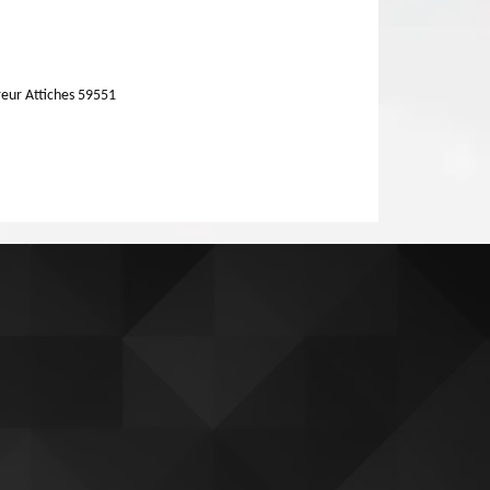
eur Attiches 59551