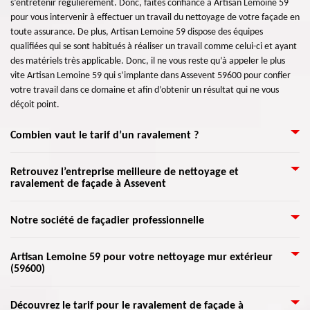
s’entretenir régulièrement. Donc, faites confiance à Artisan Lemoine 59
pour vous intervenir à effectuer un travail du nettoyage de votre façade en
toute assurance. De plus, Artisan Lemoine 59 dispose des équipes
qualifiées qui se sont habitués à réaliser un travail comme celui-ci et ayant
des matériels très applicable. Donc, il ne vous reste qu’à appeler le plus
vite Artisan Lemoine 59 qui s’implante dans Assevent 59600 pour confier
votre travail dans ce domaine et afin d’obtenir un résultat qui ne vous
déçoit point.
Combien vaut le tarif d’un ravalement ?
Le prix d’un ravalement de façade dépend de certains critères. Le coût à
Retrouvez l’entreprise meilleure de nettoyage et
ravalement de façade à Assevent
payer pour une intervention varie suivant les travaux à entreprendre. Que
ce soit une rénovation, une mise en étanchéité, une peinture ou un
nettoyage de murs extérieurs, le prix est différent. Ils changent selon
Toute activité de la construction d’une maison nécessite d’un professionnel
Notre société de façadier professionnelle
l’étendue des travaux, leur difficulté et les matériels utilisés. Toutefois, le
compétent. Pour vos travaux du nettoyage et ravalement de façade, faites
point commun de ces opérations est que Artisan Lemoine 59 procure un
confiance à Artisan Lemoine 59 pour prendre en charge votre travail dans
Si vous recherchez une entreprise crédible qui prend en charge les travaux
tarif au m² ou par heure établit par surface de façade pour un prix
Artisan Lemoine 59 pour votre nettoyage mur extérieur
ce domaine et afin de rassurer un énorme succès du résultat. De plus,
(59600)
de façade et de mur extérieur, nous vous invitons de nous appeler. Notre
abordable.
Artisan Lemoine 59 propose ses meilleurs services pour rendre votre
équipe de ravaleurs éprouvés et qualifiés peut assurer les travaux
façade plus attirante et à son état neuf selon les normes de vos exigences.
indispensables pour votre façade. Qu’il faut faire une peinture de façade,
Une raison d'envisager le nettoyage de façade est de maintenir le bon état
Alors, ne cherchez pas loin, faites appels Artisan Lemoine 59 pour confier
Découvrez le tarif pour le ravalement de façade à