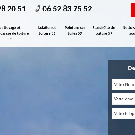
28 20 51
06 52 83 75 52
Nettoyage et
Isolation de
Peinture sur
Etanchéité de
Nettoya
ssage de toiture
toiture 59
tuiles 59
toiture 59
gou
59
De