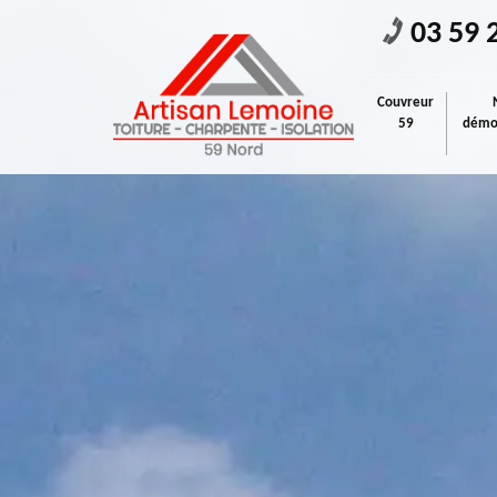
03 59 
Couvreur
59
démou