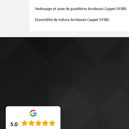
etc.
Nettoyage et pose de gouttières Armbouts Cappel 59380
Etanchéité de toiture Armbouts Cappel 59380
5.0