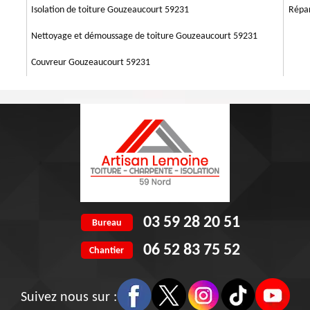
eures. La résine polyuréthane est surtout utilisée pour les toits plats ou
Isolation de toiture Gouzeaucourt 59231
Répar
Nettoyage et démoussage de toiture Gouzeaucourt 59231
Couvreur Gouzeaucourt 59231
03 59 28 20 51
Bureau
06 52 83 75 52
Chantier
Suivez nous sur :