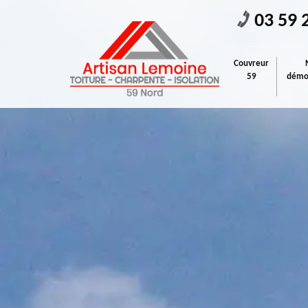
03 59 
Couvreur
59
démou