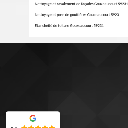
qui dispose une très bonne résistance aux conditions extéri
Nettoyage et ravalement de façades Gouzeaucourt 59231
pour les toits de terrasses.
Nettoyage et pose de gouttières Gouzeaucourt 59231
Etanchéité de toiture Gouzeaucourt 59231