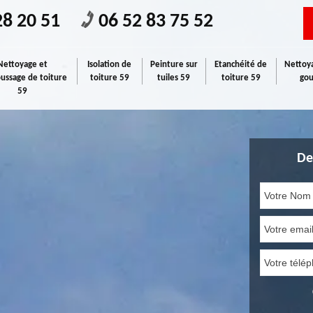
28 20 51
06 52 83 75 52
Nettoyage et
Isolation de
Peinture sur
Etanchéité de
Nettoya
ssage de toiture
toiture 59
tuiles 59
toiture 59
gou
59
De