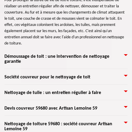
Pour prolonger la durée de vie de votre toiture, il est indispensable de
réaliser un entretien régulier afin de nettoyer, démousser et traiter la
couverture. Au fur et à mesure que les changements de climat attaquent
le toit, une couche de crasse et de mousses vient se colmater le toit. En
effet, ces végétaux colonisent les ardoises, les tuiles, mais prennent
également placent sur les murs, les façades, etc. C'est ainsi qu'un
entretien annuel doit se faire avec l'aide d'un professionnel en nettoyage
de toiture.
Démoussage de toit : une intervention de nettoyage
garantie
Les mousses et les lichens accumulés sur le toit deviennent de plus en plus
Société couvreur pour le nettoyage de toit
encombrants. En effet, ces végétaux humidifient la couverture et
deviennent une gêne pour l’étanchéité de toit. Pour cela, offrez à votre
Le nettoyage de toiture est une intervention nécessaire à faire pour
Nettoyage de tuile : un entretien régulier à faire
toiture un traitement et un entretien régulier au moins une fois par an.
prévenir différents dégâts. L’enlèvement de mousse et des lichens peut
Faites appel à notre équipe pour vous assurer le nettoyage de toiture de
faire sans ou avec nettoyants. La méthode la plus adéquate, dépend de la
tout type. Notre équipe est spécialisée en travaux de nettoyage, nous
Vous avez une toiture en tuile ? Faites-en le nettoyage régulier pour éviter
Devis couvreur 59680 avec Artisan Lemoine 59
couverture du toit et de la ténacité des mousses à enlever. Quand la
assurons des interventions fiables selon votre besoin.
que les mousses et les lichens n’absorbent l’étanchéité de votre toit.
toiture est colonisée par des mousses, les tuiles et les ardoises sont
Puisque la toiture en tuile est fragile avec ses matériaux, elle est souvent
traitées à l’aide d’un moyen qui repousse la repousse rapide. Pour tout
Couvreur Artisan Lemoine 59 intervient pour le démoussage de toiture de
Nettoyage de toiture 59680 : société couvreur Artisan
la proie facile pour les végétaux surtout pendant les saisons humides. Ainsi,
59680, nous sommes à votre service pour faire le nettoyage et le
Lemoine 59
manière à atteindre toutes les surfaces. L’entreprise dispose tout savoir-