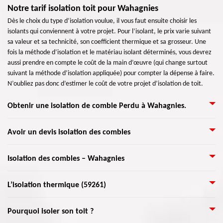
Notre tarif isolation toit pour Wahagnies
Dès le choix du type d’isolation voulue, il vous faut ensuite choisir les
isolants qui conviennent à votre projet. Pour l’isolant, le prix varie suivant
sa valeur et sa technicité, son coefficient thermique et sa grosseur. Une
fois la méthode d’isolation et le matériau isolant déterminés, vous devrez
aussi prendre en compte le coût de la main d’œuvre (qui change surtout
suivant la méthode d’isolation appliquée) pour compter la dépense à faire.
N’oubliez pas donc d’estimer le coût de votre projet d’isolation de toit.
Obtenir une isolation de comble Perdu à Wahagnies.
Pour limiter les pertes de chaleur et pour améliorer la performance
Avoir un devis isolation des combles
énergétique de votre logement. Sans négliger les avantages comme le
confort environnemental, et les autres biens faits. Donc il ne faut pas
Un grenier non isolé peut être assez coûteux en chauffage et
Isolation des combles – Wahagnies
négliger un tel travail, Il fallait la confier à un professionnel qui pourra
climatisation. Heureusement, la mise à jour de votre isolation de grenier
accomplir cette tâche sans la moindre difficulté. Justement Artisan
est un projet facile à faire. Artisan Lemoine 59 peut vous montrer
Lemoine 59 est à votre service, sans oublier les garantis de ses travaux.
Vous avez des projets pour l’isolation de vos combles ? Combles perdus,
L’isolation thermique (59261)
comment cela est fait en comble est possible avec des bons matériaux
Alors n'attendez pas midi 14h, tout de suite contactez Artisan Lemoine 59
isolation par soufflage, isolation des murs, quel que soit le projet
d'isolation de qualité. L'isolant de fibre de verre est disponible sous forme
qui se trouve dans Wahagnies59261, pour le bien de vos logements.
d’isolation de combles que vous avez, faites-nous parvenir votre demande.
de rouleau et de bâton. Choisissez avec nous le meilleur isolant pour votre
L'utilisation correcte de l'isolation thermique dans les bâtiments contribue
Pourquoi isoler son toit ?
L'isolation thermique des combles par la mise en œuvre d'une laine
projet. Nous vous donnerons un devis sans engagement pour isoler vos
non seulement à réduire la taille du système de climatisation requise, mais