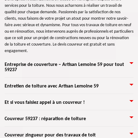
services pour la toiture. Nous nous acharnons à réaliser un travail de
qualité pour chaque demande. Passionnés par la satisfaction de nos
clients, nous faisons de votre projet un atout pour montrer notre savoir-
faire avec sérieux et dynamisme. Pour tous vos travaux de toiture en neuf
ou en rénovation, nous intervenons auprès de professionnels et particuliers
que ce soit pour un projet de constructions neuves ou pour la rénovation
de la toiture et couverture. Le devis couvreur est gratuit et sans
engagement.
Entreprise de couverture – Artisan Lemoine 59 pour tout
59237
Couvreurs zingueurs Verlinghem, nous sommes des professionnels du
Entretien de toiture avec Artisan Lemoine 59
bâtiment qui intervient pour les différents travaux de revêtement et de
toiture qui constitue votre couverture. Nous sommes à votre service pour
Si votre toiture a besoin de réparation, de nettoyage, de traitement ou
Et si vous faisiez appel à un couvreur !
différent type de travaux : nettoyage de toiture, réparation toiture,
divers travaux d’entretien, confiez votre demande à notre équipe de
rénovation de toit, etc. Nous faisons également des travaux d’isolation.
couvreur Verlinghem. Pour chaque type de toiture, nous nous assurons
Notre service de couvreur se porte sur la conception, l'entretien et
Couvreur 59237 Artisan Lemoine 59 intervient sur plusieurs éléments de
Couvreur 59237 : réparation de toiture
d’utiliser les traitements et les produits adéquats. Notre entreprise de
l’isolation de toiture, mais également tous travaux de zinguerie.
votre maison ou bâtiment. Cela va de la couverture jusqu'à l'intérieur
toiture Artisan Lemoine 59 dispose ainsi de nombreuses techniques pour
Accueillant tous vos projets de toiture, notre équipe se charge de faire une
même de la maison. Selon vos problèmes votre demande pour la
une intervention parfaite en travaux de toit. En activité sur tout 59237,
Artisan Lemoine 59 s’occupe de toutes vos demandes en travaux de
Couvreur zingueur pour des travaux de toit
prestation de qualité.
rénovation de votre maison, notre équipe de couvreur est à votre