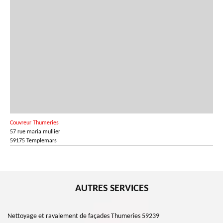
59239 pour effectuer vos travaux de toiture en toute assurance.
Couvreur Thumeries
57 rue maria mullier
59175 Templemars
AUTRES SERVICES
Nettoyage et ravalement de façades Thumeries 59239