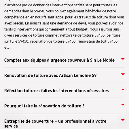
n’arrêtons pas de donner des interventions satisfaisant pour toutes les
demandes dans le 59450. Vous pouvez également bénéficier de notre
compétence en en nous faisant appel pour les travaux de toiture dont vous
avez besoin. En nous faisant une demande de devis, vous pouvez avoir nos
tarifs d’interventions qui conviennent à tout budget. Nous assurons ainsi
divers services de toiture comme : nettoyage de toiture 59450, peinture
sur tuile 59450, réparation de toiture 59450, rénovation de toit 59450,
etc.
Comptez aux équipes d'urgence couvreur à Sin Le Noble
En cas d'urgence? Besoin de réparation? Quels que soient les travaux dont
Rénovation de toiture avec Artisan Lemoine 59
vous ayez besoin en termes de couverture, faites confiance sur urgence
couvreur. Artisan Lemoine 59 est une entreprise de toiture et dispose des
La rénovation de toit est une intervention à faire lorsque des signes
Réfection toiture : faites les interventions nécessaires
professionnels qui sont en mesure de réaliser tous travaux dans ce
apparaissent et que la réparation de toiture ne peut plus se faire
domaine en toute simplicité. De plus, ils vous apportent des solutions très
facilement. Il est alors important de contrôler la toiture au moins une fois
efficaces à votre problème si vous êtes dans l'urgence de votre couverture.
Il est essentiel d’entretenir la toiture pour que cela assure son étanchéité
Pourquoi faire la rénovation de toiture ?
par an après chaque saison d’intempéries. Sollicitez ainsi l’entretien d’un
Que ce soit pour la réparation ou rénovation. Donc, appelez vite Artisan
au cours du temps. C’est une intervention qui doit être faite pour la
couvreur selon l’ancienneté de votre couverture. En effet, ces précautions
Lemoine 59 qui s'implante dans Sin Le Noble 59450.
protection contre les conditions climatiques (vent violent, une pluie
vous permettront de conserver une toiture en bon état le plus longtemps
Vous avez spécialement besoin de faire une rénovation de toiture surtout
Entreprise de couverture – un professionnel à votre
violente…) qui pourrait abîmer le toit. Couvreur Artisan Lemoine 59
possible et de repérer immédiatement les signes d’un problème au niveau
service
lorsque votre couverture a subi des dégâts importants, ou que des soucis