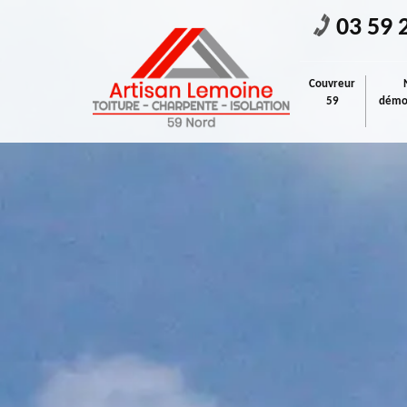
03 59 
Couvreur
59
démou