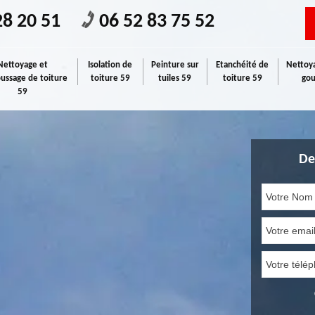
28 20 51
06 52 83 75 52
Nettoyage et
Isolation de
Peinture sur
Etanchéité de
Nettoya
ssage de toiture
toiture 59
tuiles 59
toiture 59
gou
59
De