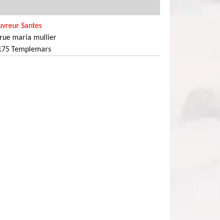
uvreur Santes
rue maria mullier
175 Templemars