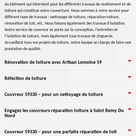
du bâtiment qui intervient pour les différents travaux de revêtement et de
toiture qui constitue votre couverture. Nous sommes à votre service pour
différent type de travaux : nettoyage de toiture, réparation toiture,
rénovation de toit, etc. Nous faisons également des travaux d’isolation.
Notre service de couvreur se porte sur la conception, l'entretien et
l’isolation de toiture, mais également tous travaux de zinguerie.
Accueillant tous vos projets de toiture, notre équipe se charge de faire une
prestation de qualité.
Rénovation de toiture avec Artisan Lemoine 59
La rénovation de toit est une intervention à faire lorsque des signes
Réfection de toiture
apparaissent et que la réparation de toiture ne peut plus se faire
facilement. Il est alors important de contrôler la toiture au moins une fois
Il faut à l’essentiel prendre soin de la toiture de la maison. En tout cas,
Couvreur 59330 – pour un nettoyage de toiture
par an après chaque saison d’intempéries. Sollicitez ainsi l’entretien d’un
même avec une toiture difficile d’accès, vous pouvez faire appel à un
couvreur selon l’ancienneté de votre couverture. En effet, ces précautions
couvreur expert pour vous aider à faire les travaux. Quand la mousse, les
vous permettront de conserver une toiture en bon état le plus longtemps
Vous voulez entreprendre un nettoyage de toiture ? Couvreur 59330
Engagez les couvreurs réparation toiture à Saint Remy Du
champignons et les autres végétaux viennent envahir votre toiture, il faut
possible et de repérer immédiatement les signes d’un problème au niveau
Nord
Artisan Lemoine 59 dispose la solution pour vous. Garantie sans produit
alors faire un nettoyage de toit. Pour le toit endommagé, il faut prendre
de votre couverture. N’hésitez pas, nous sommes à votre service.
chimique, ni détérioration du support et tous types de tuiles murs et
en main une réparation de toiture. Envisagez ainsi de confier les travaux à
façades, nous intervenons avec des techniques qui permet de nettoyer et
Spécialiste d'une réparation toiture à Saint Remy Du Nord? Qui d'autre
un couvreur aguerri pour les travaux afin de vous garantir un résultat de
Couvreur 59330 – pour une parfaite réparation de toit
désinfecter votre toit. Profitez ainsi de notre service qui inclut une