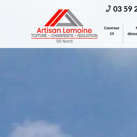
03 59 
Couvreur
59
démou