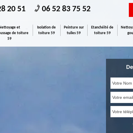
28 20 51
06 52 83 75 52
Nettoyage et
Isolation de
Peinture sur
Etanchéité de
Nettoya
ssage de toiture
toiture 59
tuiles 59
toiture 59
gou
59
De