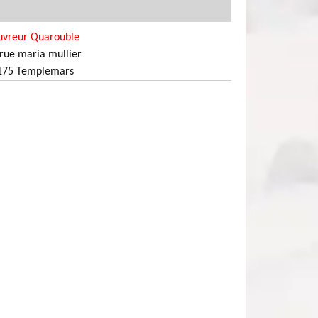
uvreur Quarouble
rue maria mullier
175 Templemars