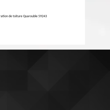
ation de toiture Quarouble 59243