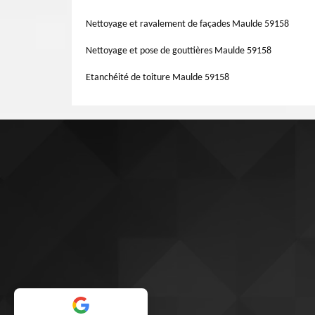
service, nous vous offrons un devis couvreur gratuit
différentes zingueries de votre maison. Pour toutes inf
Nettoyage et ravalement de façades Maulde 59158
fera un plaisir de l’étudier au préalable votre demande. G
Nettoyage et pose de gouttières Maulde 59158
Etanchéité de toiture Maulde 59158