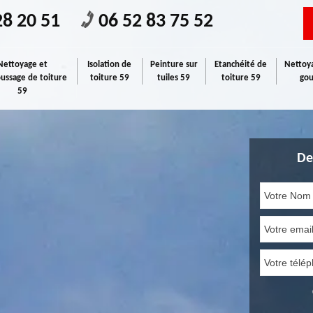
28 20 51
06 52 83 75 52
Nettoyage et
Isolation de
Peinture sur
Etanchéité de
Nettoya
ssage de toiture
toiture 59
tuiles 59
toiture 59
gou
59
De