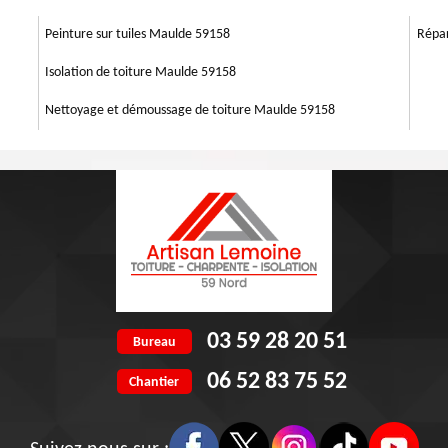
. Couvreurs zingueurs Maulde, nous intervenons également pour les
ormations et renseignements concernant votre besoin, notre équipe se
Peinture sur tuiles Maulde 59158
Répar
râce à notre intervention, vous aurez un résultat garanti.
Isolation de toiture Maulde 59158
Nettoyage et démoussage de toiture Maulde 59158
03 59 28 20 51
Bureau
06 52 83 75 52
Chantier