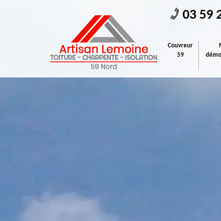
03 59 
Couvreur
59
démou