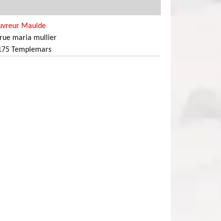
uvreur Maulde
rue maria mullier
175 Templemars