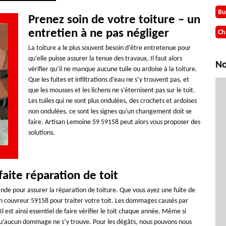
Bu
Prenez soin de votre toiture – un
entretien à ne pas négliger
Ch
La toiture a le plus souvent besoin d’être entretenue pour
qu’elle puisse assurer la tenue des travaux. Il faut alors
No
vérifier qu’il ne manque aucune tuile ou ardoise à la toiture.
Que les fuites et infiltrations d’eau ne s’y trouvent pas, et
que les mousses et les lichens ne s’éternisent pas sur le toit.
Les tuiles qui ne sont plus ondulées, des crochets et ardoises
non ondulées, ce sont les signes qu'un changement doit se
faire. Artisan Lemoine 59 59158 peut alors vous proposer des
solutions.
aite réparation de toit
de pour assurer la réparation de toiture. Que vous ayez une fuite de
z un couvreur 59158 pour traiter votre toit. Les dommages causés par
Il est ainsi essentiel de faire vérifier le toit chaque année. Même si
s qu’aucun dommage ne s’y trouve. Pour les dégâts, nous pouvons nous