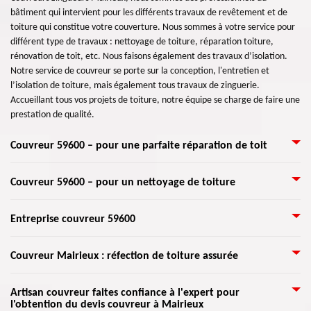
bâtiment qui intervient pour les différents travaux de revêtement et de
toiture qui constitue votre couverture. Nous sommes à votre service pour
différent type de travaux : nettoyage de toiture, réparation toiture,
rénovation de toit, etc. Nous faisons également des travaux d’isolation.
Notre service de couvreur se porte sur la conception, l'entretien et
l’isolation de toiture, mais également tous travaux de zinguerie.
Accueillant tous vos projets de toiture, notre équipe se charge de faire une
prestation de qualité.
Couvreur 59600 – pour une parfaite réparation de toit
Couvreur Artisan Lemoine 59 est au service de toute demande pour
Couvreur 59600 – pour un nettoyage de toiture
assurer la réparation de toiture. Que vous ayez une fuite de toit, des
infiltrations d’eau, des tuiles cassées, contactez un couvreur 59600 pour
Vous voulez entreprendre un nettoyage de toiture ? Couvreur 59600
Entreprise couvreur 59600
traiter votre toit. Les dommages causés par l'eau diminuent en effet la
Artisan Lemoine 59 dispose la solution pour vous. Garantie sans produit
valeur du toit plus rapidement. Il est ainsi essentiel de faire vérifier le toit
chimique, ni détérioration du support et tous types de tuiles murs et
chaque année. Même si aucun signe visuel de fuite d’eau ne se voit,
Depuis la création de notre entreprise de couverture Mairieux, nous
Couvreur Mairieux : réfection de toiture assurée
façades, nous intervenons avec des techniques qui permet de nettoyer et
assurez-vous qu’aucun dommage ne s’y trouve. Pour les dégâts, nous
n’arrêtons pas de donner des interventions satisfaisant pour toutes les
désinfecter votre toit. Profitez ainsi de notre service qui inclut une
pouvons nous occuper de la réparation.
demandes dans le 59600. Vous pouvez également bénéficier de notre
vérification de toiture et un changement de tuiles. Une fois votre
L’entreprise Artisan Lemoine 59 située en Mairieux dispose divers services
Artisan couvreur faites confiance à l'expert pour
compétence en en nous faisant appel pour les travaux de toiture dont vous
couverture nettoyée procéder à une solution hydrofuge pour une
l'obtention du devis couvreur à Mairieux
pour la toiture. Nous nous acharnons à réaliser un travail de qualité pour