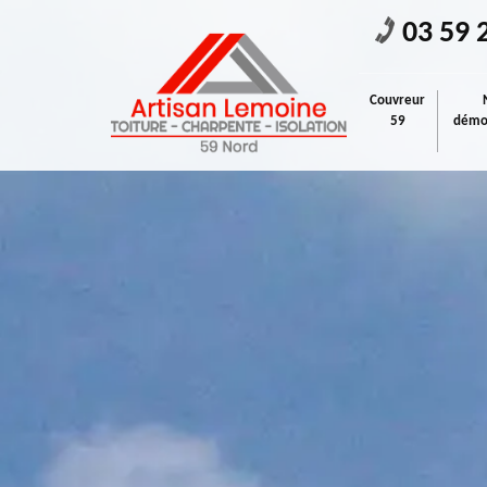
03 59 
Couvreur
59
démou