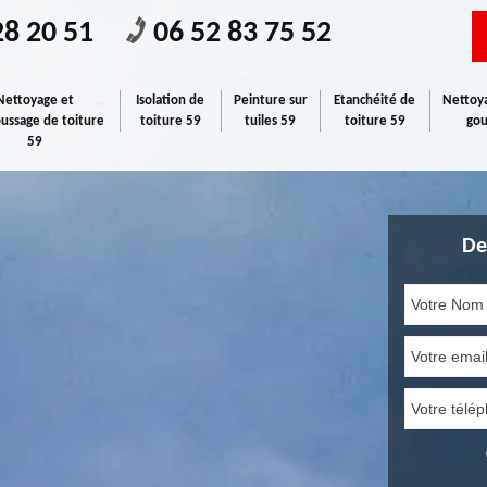
28 20 51
06 52 83 75 52
Nettoyage et
Isolation de
Peinture sur
Etanchéité de
Nettoya
ssage de toiture
toiture 59
tuiles 59
toiture 59
gou
59
De