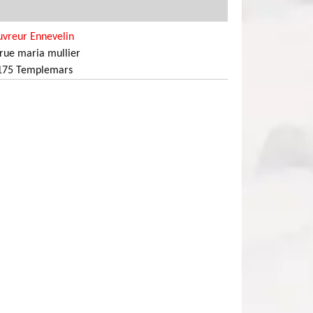
uvreur Ennevelin
rue maria mullier
175 Templemars