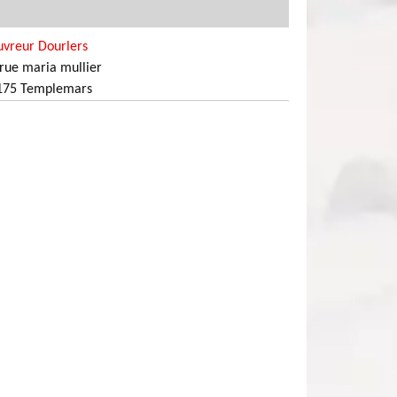
uvreur Dourlers
rue maria mullier
175 Templemars