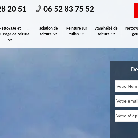
28 20 51
06 52 83 75 52
Nettoyage et
Isolation de
Peinture sur
Etanchéité de
Nettoya
ssage de toiture
toiture 59
tuiles 59
toiture 59
gou
59
De