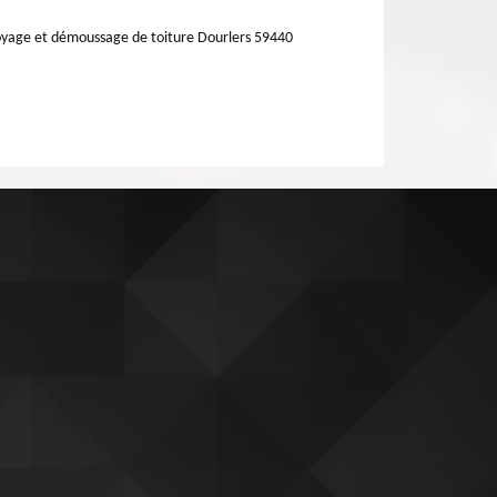
yage et démoussage de toiture Dourlers 59440