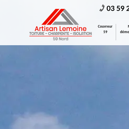
03 59 
Couvreur
59
démou