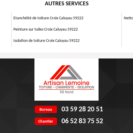
. Vous pouvez ainsi faire facilement votre demande de devis couvreur
AUTRES SERVICES
vices, vous pouvez profiter d’un travail bien fait. Outre la qualité de
ouvreurs zingueurs Croix Caluyau, nous intervenons également pour les
ormations et renseignements concernant votre besoin, notre équipe se
Etanchéité de toiture Croix Caluyau 59222
Netto
râce à notre intervention, vous aurez un résultat garanti.
Peinture sur tuiles Croix Caluyau 59222
Isolation de toiture Croix Caluyau 59222
03 59 28 20 51
Bureau
06 52 83 75 52
Chantier