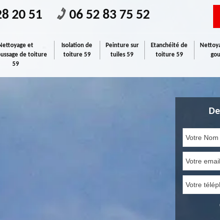
28 20 51
06 52 83 75 52
Nettoyage et
Isolation de
Peinture sur
Etanchéité de
Nettoya
ssage de toiture
toiture 59
tuiles 59
toiture 59
gou
59
De