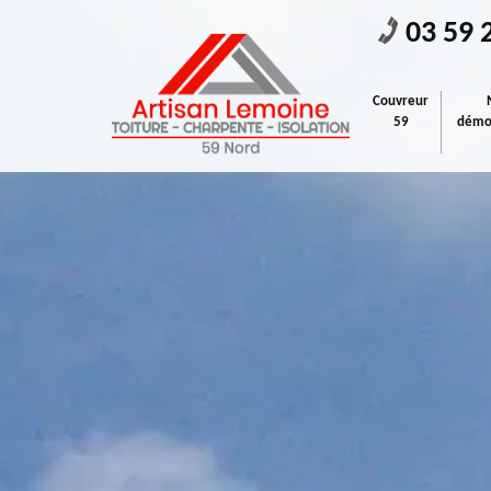
03 59 
Couvreur
59
démou