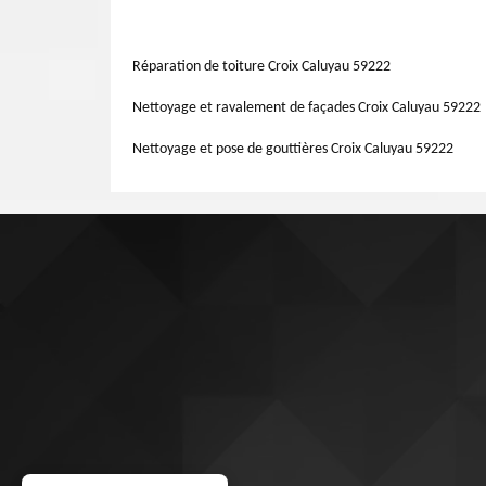
nettoyage de gouttières 59222, peinture sur tuile 59222
prendre soin et entretenir votre toiture. Grâce à nos ser
gratuit en remplissant notre formulaire en ligne.
service, nous vous offrons un devis couvreur gratuit. C
différentes zingueries de votre maison. Pour toutes inf
Réparation de toiture Croix Caluyau 59222
fera un plaisir de l’étudier au préalable votre demande. G
Nettoyage et ravalement de façades Croix Caluyau 59222
Nettoyage et pose de gouttières Croix Caluyau 59222