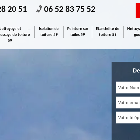
28 20 51
06 52 83 75 52
Nettoyage et
Isolation de
Peinture sur
Etanchéité de
Nettoya
ssage de toiture
toiture 59
tuiles 59
toiture 59
gou
59
De