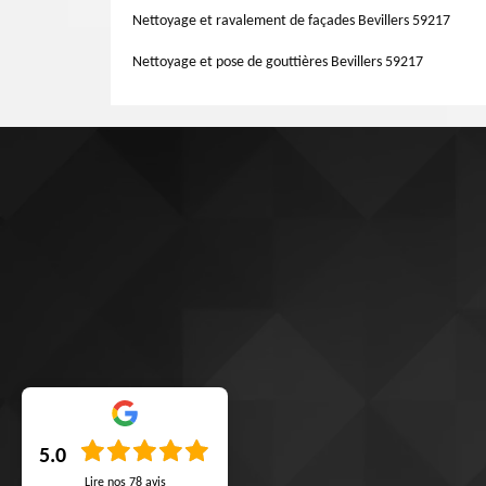
Nettoyage et ravalement de façades Bevillers 59217
Nettoyage et pose de gouttières Bevillers 59217
5.0
Lire nos
78
avis