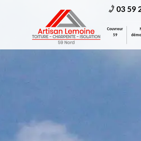
03 59 
Couvreur
59
démou