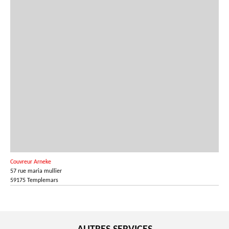
Couvreur Arneke
57 rue maria mullier
59175 Templemars